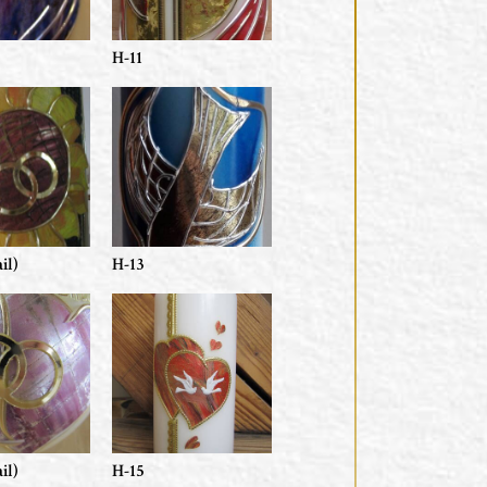
H-11
il)
H-13
il)
H-15