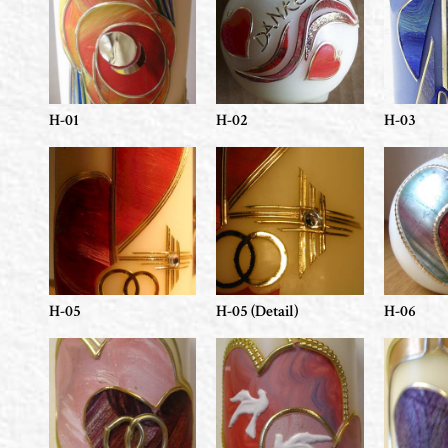
H-01
H-02
H-03
H-05
H-05 (Detail)
H-06