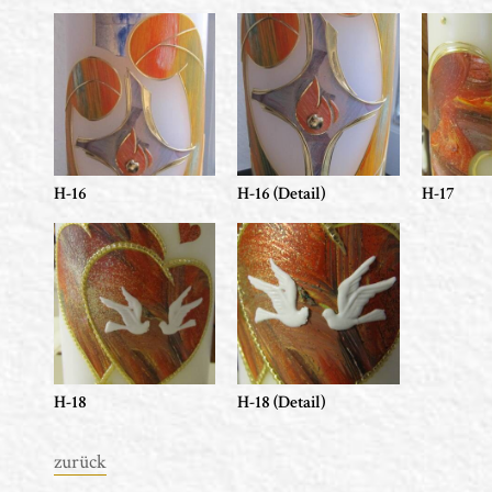
H-16
H-16 (Detail)
H-17
H-18
H-18 (Detail)
zurück