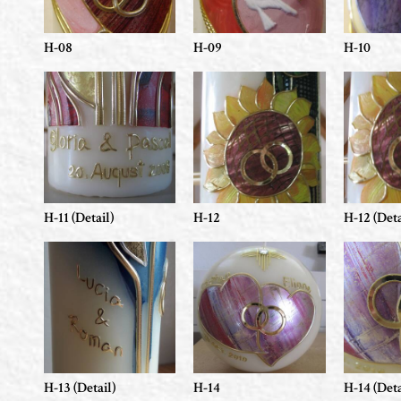
H-08
H-09
H-10
H-11 (Detail)
H-12
H-12 (Deta
H-13 (Detail)
H-14
H-14 (Deta